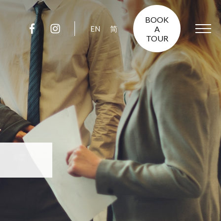
BOOK
EN
简
A
TOUR