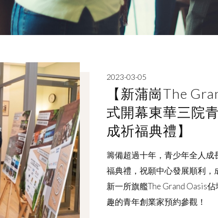
2023-03-05
【新蒲崗The Grand 
式開幕東華三院
成祈福典禮】
籌備超過十年，青少年全人成長
福典禮，祝願中心發展順利，
新一所旗艦The Grand Oa
趣的青年創業家預約參觀！